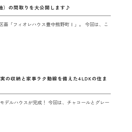
地）の間取りを大公開します♪
区画「フィオレハウス豊中熊野町Ⅰ」。 今回は、こ
。充実の収納と家事ラク動線を備えた4LDKの住ま
たにモデルハウスが完成！ 今回は、チャコールとグレー