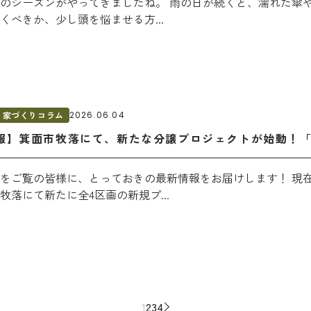
のシーズンがやってきましたね。 雨の日が続くと、濡れた傘
くべきか、少し頭を悩ませる方...
家づくりコラム
2026.06.04
報】箕面市牧落にて、新たな分譲プロジェクトが始動！
をご覧の皆様に、とっておきの最新情報をお届けします！ 現
牧落にて新たに全4区画の新規プ...
1
2
3
4
>