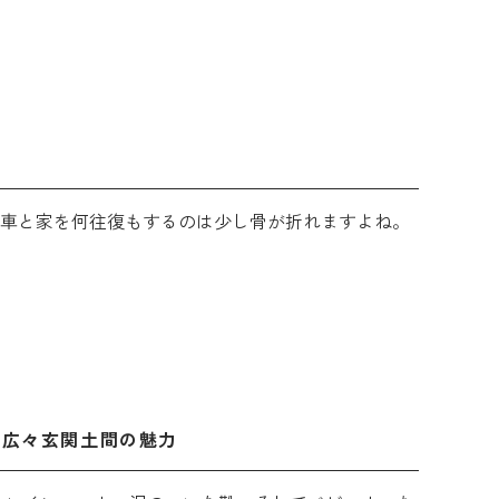
イベント情報
→
→
ハウスシリーズ専用フリーダイヤル
0120-23-5500
営業時間 9:00~18:00
車と家を何往復もするのは少し骨が折れますよね。
、広々玄関土間の魅力