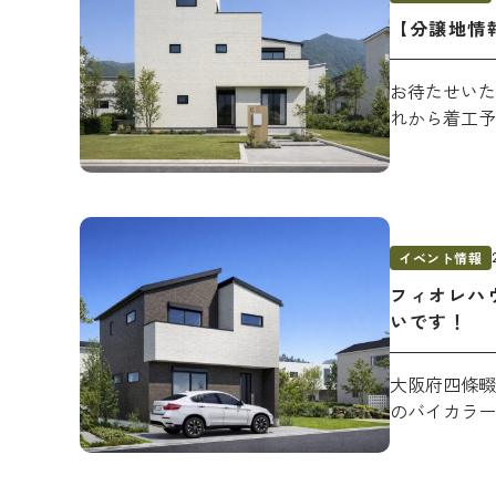
【分譲地情
お待たせいた
れから着工予
イベント情報
フィオレハウ
いです！
大阪府四條畷
のバイカラー