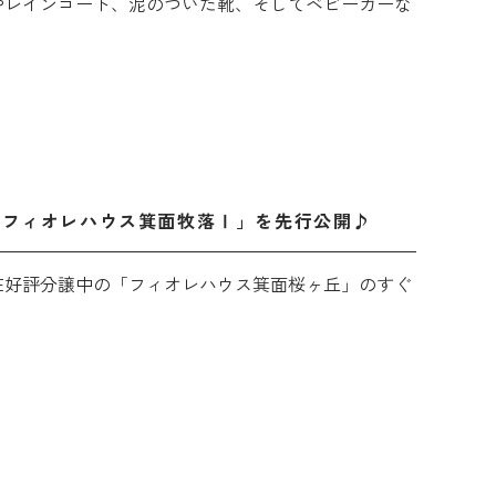
やレインコート、泥のついた靴、そしてベビーカーな
「フィオレハウス箕面牧落Ⅰ」を先行公開♪
在好評分譲中の「フィオレハウス箕面桜ヶ丘」のすぐ