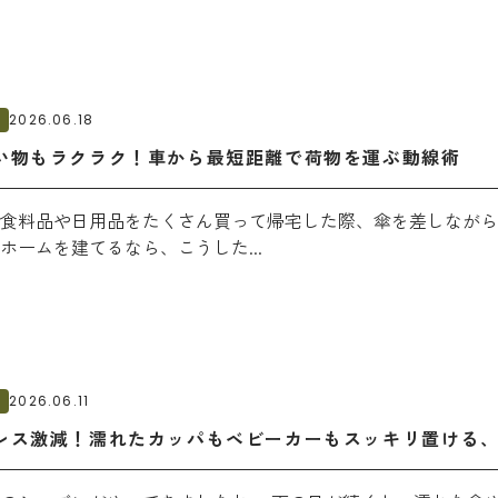
分譲物件を探す
見る
フィオレ
を読む
ム
2026.06.18
い物もラクラク！車から最短距離で荷物を運ぶ動線術
食料品や日用品をたくさん買って帰宅した際、傘を差しながら
ホームを建てるなら、こうした...
る
ム
2026.06.11
レス激減！濡れたカッパもベビーカーもスッキリ置ける