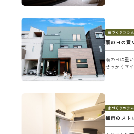
イベント情報を
家づくりコラム
家づくりコラ
雨の日の買
施工事例を見る
雨の日に重い
せっかくマイ
お客様の声を見
家づくりコラ
梅雨のスト