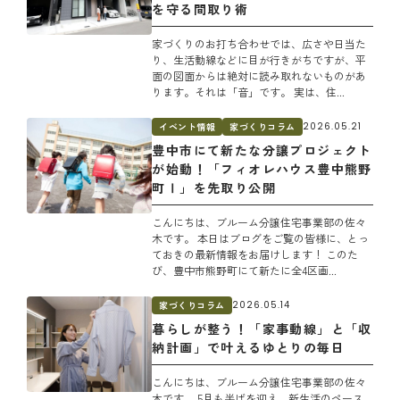
を守る間取り術
家づくりのお打ち合わせでは、広さや日当た
り、生活動線などに目が行きがちですが、平
面の図面からは絶対に読み取れないものがあ
ります。それは「音」です。 実は、住...
イベント情報
家づくりコラム
2026.05.21
豊中市にて新たな分譲プロジェクト
が始動！「フィオレハウス豊中熊野
町Ⅰ」を先取り公開
こんにちは、ブルーム分譲住宅事業部の佐々
木です。 本日はブログをご覧の皆様に、とっ
ておきの最新情報をお届けします！ このた
び、豊中市熊野町にて新たに全4区画...
家づくりコラム
2026.05.14
暮らしが整う！「家事動線」と「収
納計画」で叶えるゆとりの毎日
こんにちは、ブルーム分譲住宅事業部の佐々
木です。 5月も半ばを迎え、新生活のペース