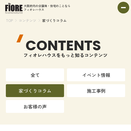
大阪府内の分譲地・住宅のことなら
フィオレハウス
>
>
TOP
コンテンツ
家づくりコラム
分譲物件を探す
CONTENTS
イベント情報を見る
フィオレハウスをもっと知るコンテンツ
家づくりコラムを読む
全て
イベント情報
施工事例を見る
お客様の声を見る
家づくりコラム
施工事例
フィオレハウスシリーズ専用フリーダイヤル
0120-23-5500
お客様の声
営業時間 9:00~18:00