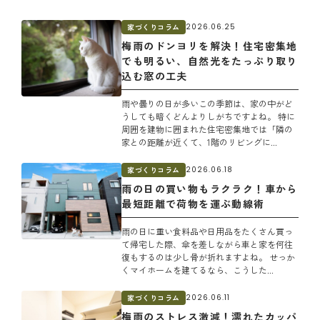
家づくりコラム
2026.06.25
梅雨のドンヨリを解決！住宅密集地
でも明るい、自然光をたっぷり取り
込む窓の工夫
雨や曇りの日が多いこの季節は、家の中がど
うしても暗くどんよりしがちですよね。 特に
周囲を建物に囲まれた住宅密集地では「隣の
家との距離が近くて、1階のリビングに...
家づくりコラム
2026.06.18
雨の日の買い物もラクラク！車から
最短距離で荷物を運ぶ動線術
雨の日に重い食料品や日用品をたくさん買っ
て帰宅した際、傘を差しながら車と家を何往
復もするのは少し骨が折れますよね。 せっか
くマイホームを建てるなら、こうした...
家づくりコラム
2026.06.11
梅雨のストレス激減！濡れたカッパ