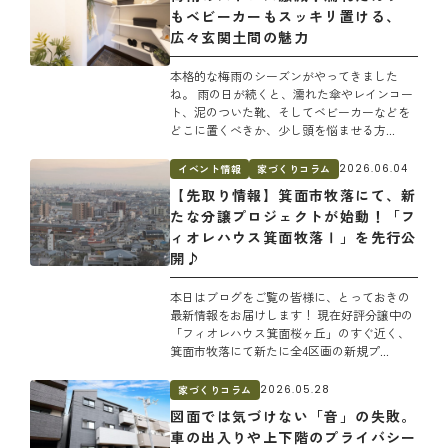
もベビーカーもスッキリ置ける、
広々玄関土間の魅力
本格的な梅雨のシーズンがやってきました
ね。 雨の日が続くと、濡れた傘やレインコー
ト、泥のついた靴、そしてベビーカーなどを
どこに置くべきか、少し頭を悩ませる方...
イベント情報
家づくりコラム
2026.06.04
【先取り情報】箕面市牧落にて、新
たな分譲プロジェクトが始動！「フ
ィオレハウス箕面牧落Ⅰ」を先行公
開♪
本日はブログをご覧の皆様に、とっておきの
最新情報をお届けします！ 現在好評分譲中の
「フィオレハウス箕面桜ヶ丘」のすぐ近く、
箕面市牧落にて新たに全4区画の新規プ...
家づくりコラム
2026.05.28
図面では気づけない「音」の失敗。
車の出入りや上下階のプライバシー